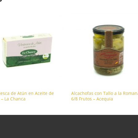
resca de Atún en Aceite de
Alcachofas con Tallo a la Roman
 – La Chanca
6/8 Frutos – Acequia